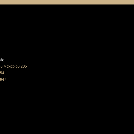
σός
ου Μακαρίου 205
554
7947