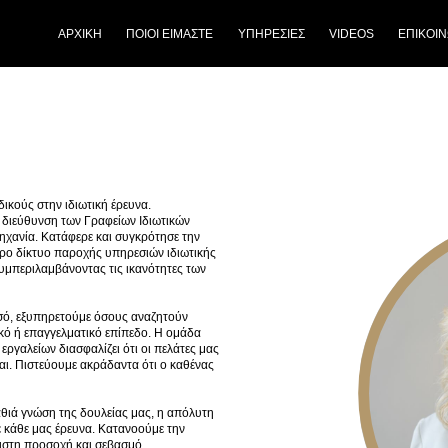
ΑΡΧΙΚΗ
ΠΟΙΟΙ ΕΙΜΑΣΤΕ
ΥΠΗΡΕΣΙΕΣ
VIDEOS
ΕΠΙΚΟΙΝ
ικούς στην ιδιωτική έρευνα.
 διεύθυνση των Γραφείων Ιδιωτικών
χανία. Κατάφερε και συγκρότησε την
ο δίκτυο παροχής υπηρεσιών ιδιωτικής
υμπεριλαμβάνοντας τις ικανότητες των
εσό, εξυπηρετούμε όσους αναζητούν
κό ή επαγγελματικό επίπεδο. Η ομάδα
εργαλείων διασφαλίζει ότι οι πελάτες μας
ι. Πιστεύουμε ακράδαντα ότι ο καθένας
αθιά γνώση της δουλείας μας, η απόλυτη
 κάθε μας έρευνα. Κατανοούμε την
γιστη προσοχή και σεβασμό.