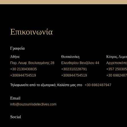
Επικοινωνία
Γραφεία
Αθήνα
Θεσσαλονίκη
Κύπρος, Λεμε
Παρ. Λεωφ. Βουλιαγμένης 28
Ελευθερίου Βενιζέλου 44
Αρχιεπισκόπ
+30 2130430835
+302310228791
+357 25030
+306944754519
+306944754519
+30 698248
Τηλεφωνείτε από το εξωτερικό; Καλέστε μας στο
+30 6982487947
Email
info@ouzounisdetectives.com
Social