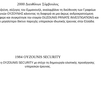
2000 Διευθύνων Σύμβουλος
υζούνη, σύζυγος του Εμμανουήλ, αναλαμβάνει τη διεύθυνση των Γραφείων
ρευνών ΟΥΖΟΥΝΗΣ κάνοντας τη διαφορά σε μια άκρως ανδροκρατούμενη
άφερε και συγκρότησε την εταιρία OUZOUNIS PRIVATE INVESTIGATIONS και
 μεγαλύτερο δίκτυο παροχής υπηρεσιών ιδιωτικής έρευνας στην Ελλάδα.
1984 OYZOUNIS SECURITY
 η OYZOUNIS SECURΙΤY με στόχο τη δημιουργία ολιστικής προσέγγισης
υπηρεσιών έρευνας.