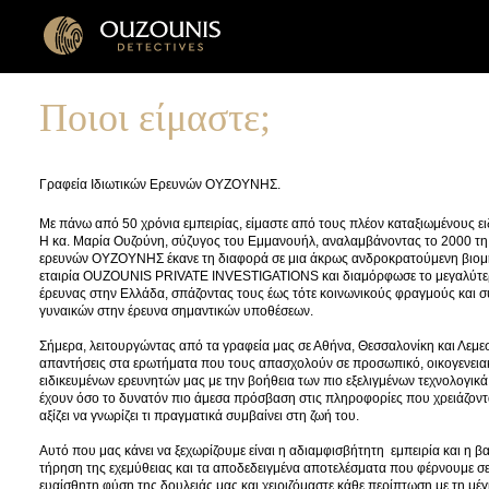
Ποιοι είμαστε;
Γραφεία Ιδιωτικών Ερευνών ΟΥΖΟΥΝΗΣ.
Με πάνω από 50 χρόνια εμπειρίας, είμαστε από τους πλέον καταξιωμένους ειδ
Η κα. Μαρία Ουζούνη, σύζυγος του Εμμανουήλ, αναλαμβάνοντας το 2000 τη
ερευνών ΟΥΖΟΥΝΗΣ έκανε τη διαφορά σε μια άκρως ανδροκρατούμενη βιομη
εταιρία OUZOUNIS PRIVATE INVESTIGATIONS και διαμόρφωσε το μεγαλύτερ
έρευνας στην Ελλάδα, σπάζοντας τους έως τότε κοινωνικούς φραγμούς και σ
γυναικών στην έρευνα σημαντικών υποθέσεων.
Σήμερα, λειτουργώντας από τα γραφεία μας σε Αθήνα, Θεσσαλονίκη και Λεμ
απαντήσεις στα ερωτήματα που τους απασχολούν σε προσωπικό, οικογενεια
ειδικευμένων ερευνητών μας με την βοήθεια των πιο εξελιγμένων τεχνολογικά 
έχουν όσο το δυνατόν πιο άμεσα πρόσβαση στις πληροφορίες που χρειάζοντα
αξίζει να γνωρίζει τι πραγματικά συμβαίνει στη ζωή του.
Αυτό που μας κάνει να ξεχωρίζουμε είναι η αδιαμφισβήτητη εμπειρία και η β
τήρηση της εχεμύθειας και τα αποδεδειγμένα αποτελέσματα που φέρνουμε σε
ευαίσθητη φύση της δουλειάς μας και χειριζόμαστε κάθε περίπτωση με τη μέ